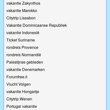
vakantie Zakynthos
vakantie Marokko
Citytrip Lissabon
Vakantie Dominicaanse Republiek
vakantie Indonesië
Ticket Suriname
rondreis Provence
rondreis Normandië
Palestijnse gebieden
vakantie Denemarken
Forumfree.it
Vlucht Volgen
vakantie Hongarije
Citytrip Wenen
Portugal vakantie